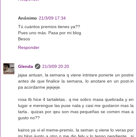
Anónimo
21/3/09 17:34
Tú cuántos premios tienes ya??
Pues uno más. Pasa por mi blog.
Besos
Responder
Glenda
21/3/09 20:20
jajaa antuan, la semana q viene intntare ponerte un postre
antes de que finalice la semana, lo anotare en un post-in
pa acordarme jejejeje.
rosa tb hice 4 tartaletas.. q me sobro masa quebrada y en
lugar e merengue las puse nata y casi me gustaron mas la
tarta.. quizas por qeu son mas pequeñas se comen mas a
gusto no??
kairos ya vi el meme-premio, la seman q viene lo veras por
mi blog jjunto a otro q me dio fely y lo tengo pendiente.. si